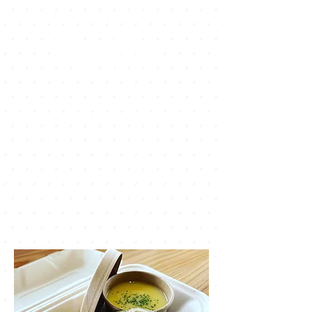
TORTILLA — it
makes me
happy!