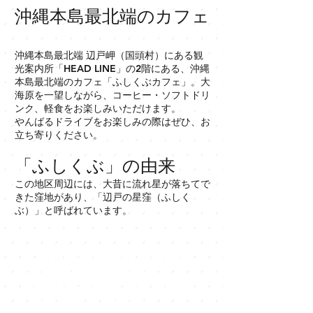
沖縄本島最北端のカフェ
沖縄本島最北端 辺戸岬（国頭村）にある観
光案内所「HEAD LINE」の2階にある、沖縄
本島最北端のカフェ「ふしくぶカフェ」。大
海原を一望しながら、コーヒー・ソフトドリ
ンク、軽食をお楽しみいただけます。
やんばるドライブをお楽しみの際はぜひ、お
立ち寄りください。
「ふしくぶ」の由来
この地区周辺には、大昔に流れ星が落ちてで
きた窪地があり、「辺戸の星窪（ふしく
ぶ）」と呼ばれています。
Northernmost
landmark on
the main island
of Okinawa