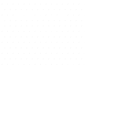
LOCATION &
HOURS
​住所・営業時間
沖縄県 国頭村 辺戸 973-5 2f
OPEN DAILY 10am till 5 pm
10:00-17:00 (L.O:16:30)
​年中無休（悪天候など場合により休日となりま
す）
Open 365 days a year, 7
days a week​