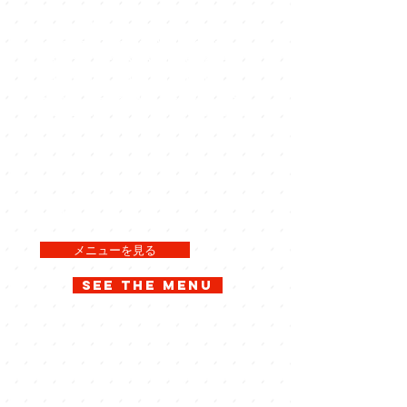
The northernmost cafe on the main
island of Okinawa, "Fukukubu
Cafe," is located on the second
floor of the tourist information
center "HEAD LINE" at Cape Hedo
(Kunigami Village), the northernmost
point on the main island of
Okinawa. You can enjoy coffee, soft
drinks and light meals while
overlooking the ocean.
Please drop in when you enjoy
Yanbaru drive.
メニューを見る
See the menu